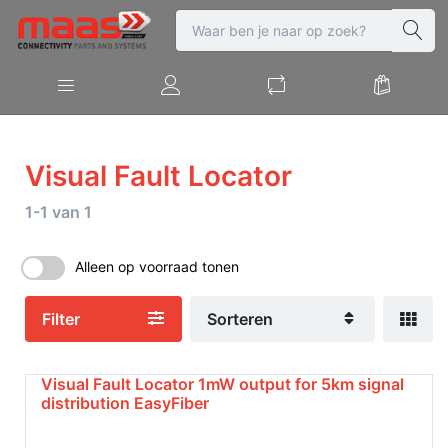
Visual Fault Locator
1-1
van
1
Alleen op voorraad tonen
Filter
Sorteren
Visual Fault Locator 1mW output for 5km signal
distribution EasyFiber