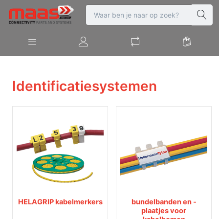
Identificatiesystemen
HELAGRIP kabelmerkers
bundelbanden en -
plaatjes voor