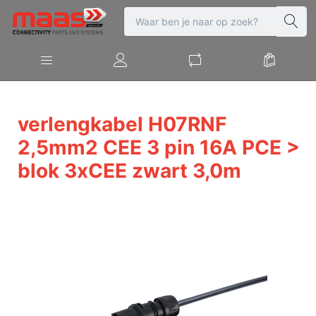
verlengkabel H07RNF
2,5mm2 CEE 3 pin 16A PCE >
blok 3xCEE zwart 3,0m