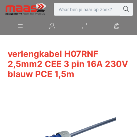
verlengkabel H07RNF
2,5mm2 CEE 3 pin 16A 230V
blauw PCE 1,5m