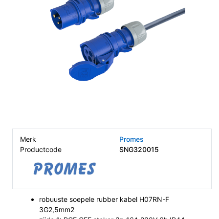
Merk
Promes
Productcode
SNG320015
robuuste soepele rubber kabel H07RN-F
3G2,5mm2