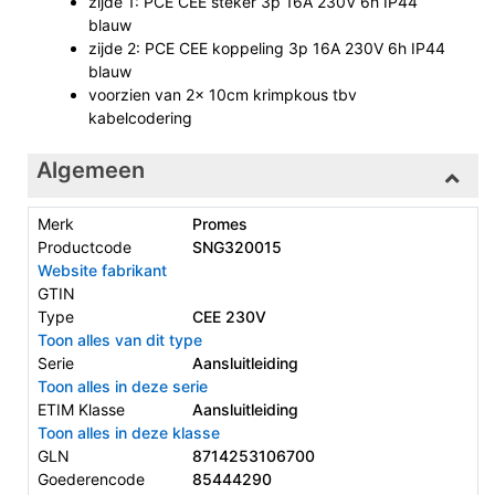
zijde 1: PCE CEE steker 3p 16A 230V 6h IP44
blauw
zijde 2: PCE CEE koppeling 3p 16A 230V 6h IP44
blauw
voorzien van 2x 10cm krimpkous tbv
kabelcodering
Algemeen
Merk
Promes
Productcode
SNG320015
Website fabrikant
GTIN
Type
CEE 230V
Toon alles van dit type
Serie
Aansluitleiding
Toon alles in deze serie
ETIM Klasse
Aansluitleiding
Toon alles in deze klasse
GLN
8714253106700
Goederencode
85444290