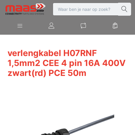
verlengkabel H07RNF
1,5mm2 CEE 4 pin 16A 400V
zwart(rd) PCE 50m