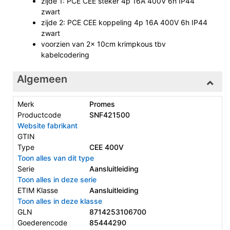
zijde 1: PCE CEE steker 4p 16A 400V 6h IP44
zwart
zijde 2: PCE CEE koppeling 4p 16A 400V 6h IP44
zwart
voorzien van 2x 10cm krimpkous tbv
kabelcodering
Algemeen
Merk
Promes
Productcode
SNF421500
Website fabrikant
GTIN
Type
CEE 400V
Toon alles van dit type
Serie
Aansluitleiding
Toon alles in deze serie
ETIM Klasse
Aansluitleiding
Toon alles in deze klasse
GLN
8714253106700
Goederencode
85444290