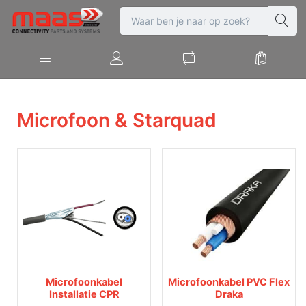
Microfoon & Starquad
Microfoonkabel
Microfoonkabel PVC Flex
Installatie CPR
Draka