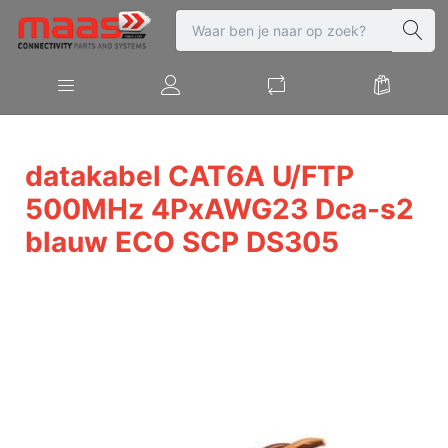
datakabel CAT6A U/FTP
500MHz 4PxAWG23 Dca-s2
blauw ECO SCP DS305