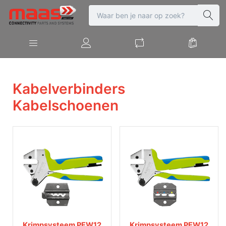
Kabelverbinders
Kabelschoenen
Krimpsysteem PEW12
Krimpsysteem PEW12