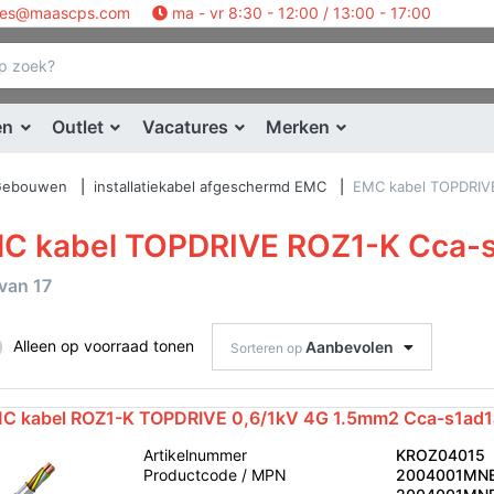
les@maascps.com
ma - vr 8:30 - 12:00 / 13:00 - 17:00
en
Outlet
Vacatures
Merken
 Gebouwen
installatiekabel afgeschermd EMC
EMC kabel TOPDRIV
C kabel TOPDRIVE ROZ1-K Cca-s
van
17
Alleen op voorraad tonen
Aanbevolen
Sorteren op
C kabel ROZ1-K TOPDRIVE 0,6/1kV 4G 1.5mm2 Cca-s1ad1
Artikelnummer
KROZ04015
Productcode / MPN
2004001MNE