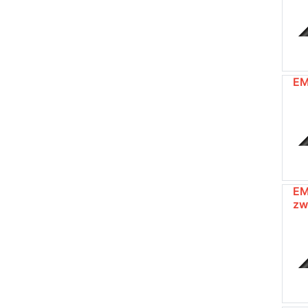
EM
EM
zw