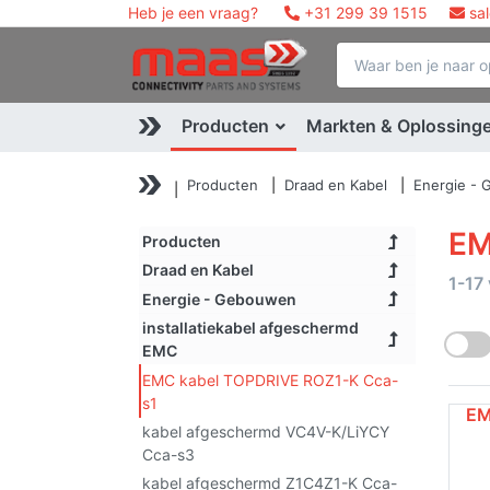
Heb je een vraag?
+31 299 39 1515
sa
Producten
Markten & Oplossing
Producten
Draad en Kabel
Energie -
EM
Producten
Draad en Kabel
1-17
Energie - Gebouwen
installatiekabel afgeschermd
EMC
EMC kabel TOPDRIVE ROZ1-K Cca-
s1
EM
kabel afgeschermd VC4V-K/LiYCY
Cca-s3
kabel afgeschermd Z1C4Z1-K Cca-