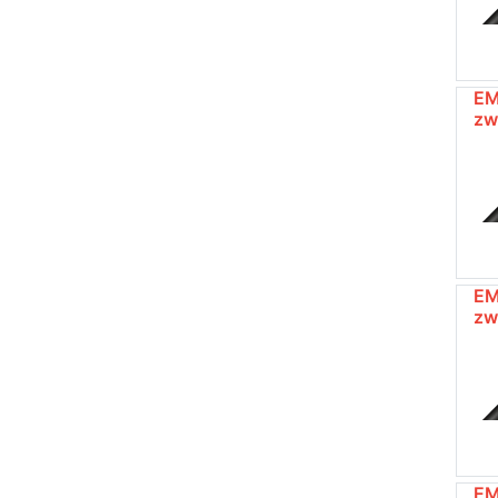
EM
zw
EM
zw
EM