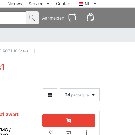
Nieuws
Service
Contact
NL
Aanmelden
E ROZ1-K Cca-s1
1
24
per pagina
a1 zwart
MC /