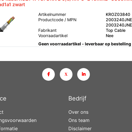
ad1a1 zwart
Artikelnummer
KROZ03840
Productcode / MPN
2003240JNE
2003240JN
Fabrikant
Top Cable
Voorraadartikel
Nee
Geen voorraadartikel - leverbaar op bestelling
ice
Bedrijf
ct
Over ons
ingsvoorwaarden
Ons team
nformatie
Disclaimer