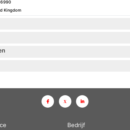
66990
ed Kingdom
en
ice
Bedrijf