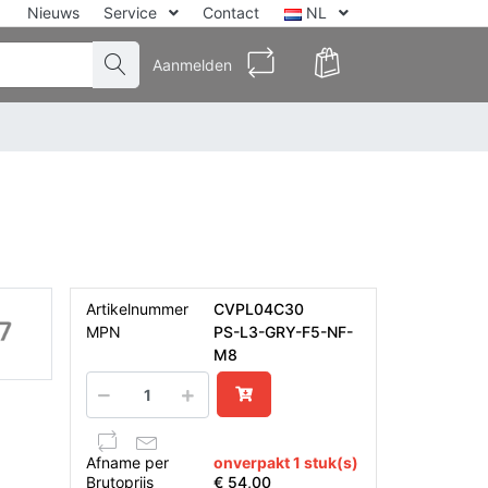
Nieuws
Service
Contact
NL
Aanmelden
Artikelnummer
CVPL04C30
MPN
PS-L3-GRY-F5-NF-
M8
Afname per
onverpakt 1 stuk(s)
Brutoprijs
€ 54,00