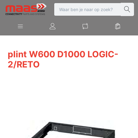
plint W600 D1000 LOGIC-
2/RETO