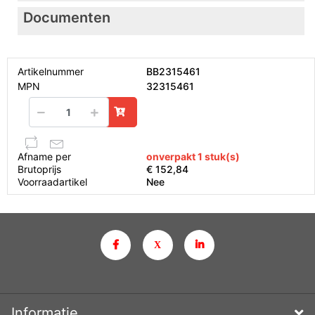
Documenten
Artikelnummer
BB2315461
MPN
32315461
Afname per
onverpakt 1 stuk(s)
Brutoprijs
€ 152,84
Voorraadartikel
Nee
Informatie