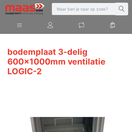
bodemplaat 3-delig
600x1000mm ventilatie
LOGIC-2