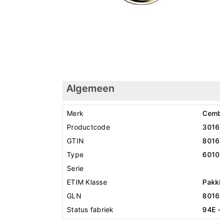
Algemeen
Merk
Cem
Productcode
3016
GTIN
801
Type
6010
Serie
ETIM Klasse
Pakk
GLN
801
Status fabriek
94E 