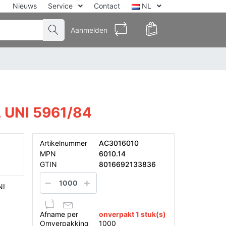
Nieuws
Service
Contact
NL
Aanmelden
UNI 5961/84
Artikelnummer
AC3016010
MPN
6010.14
GTIN
8016692133836
NI
Afname per
onverpakt 1 stuk(s)
Omverpakking
1000