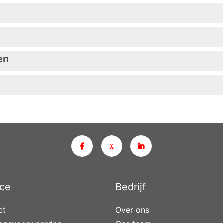
en
ice
Bedrijf
ct
Over ons