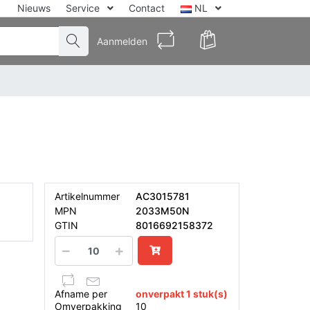
Nieuws
Service
Contact
NL
Aanmelden
Artikelnummer
AC3015781
MPN
2033M50N
GTIN
8016692158372
Afname per
onverpakt 1 stuk(s)
Omverpakking
10