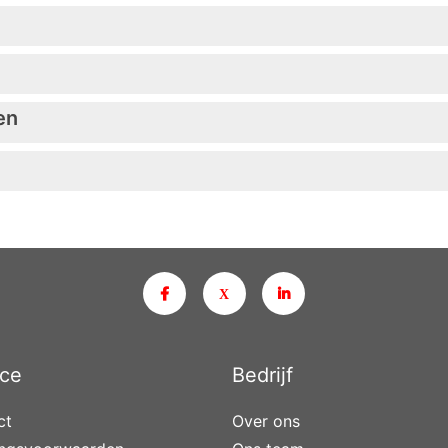
en
ice
Bedrijf
ct
Over ons