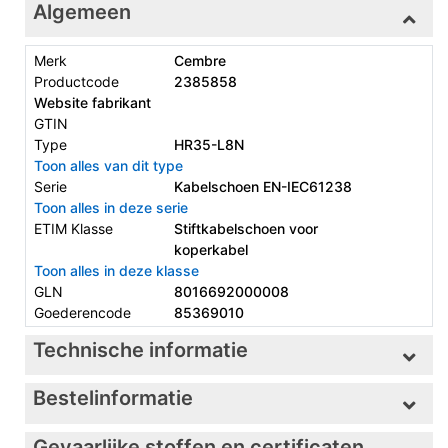
Algemeen
Merk
Cembre
Productcode
2385858
Website fabrikant
GTIN
Type
HR35-L8N
Toon alles van dit type
Serie
Kabelschoen EN-IEC61238
Toon alles in deze serie
ETIM Klasse
Stiftkabelschoen voor
koperkabel
Toon alles in deze klasse
GLN
8016692000008
Goederencode
85369010
Technische informatie
Bestelinformatie
Gevaarlijke stoffen en certificaten