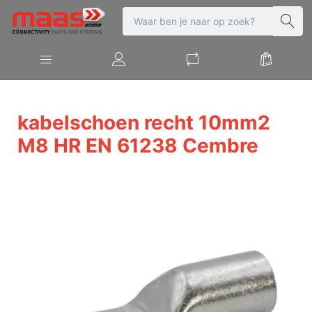
kabelschoen recht 10mm2
M8 HR EN 61238 Cembre