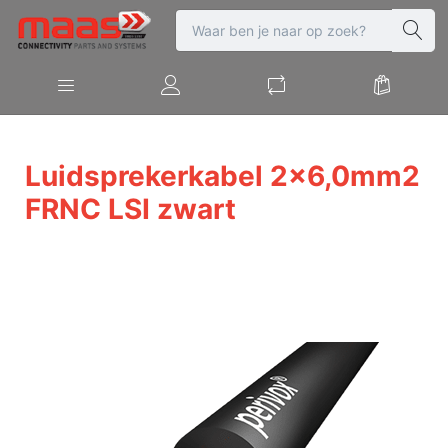
Luidsprekerkabel 2x6,0mm2
FRNC LSI zwart