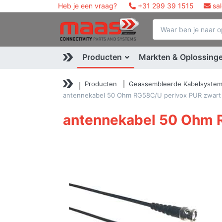
Heb je een vraag?
+31 299 39 1515
sa
Producten
Markten & Oplossing
Producten
Geassembleerde Kabelsyste
antennekabel 50 Ohm RG58C/U perivox PUR zwar
antennekabel 50 Ohm 