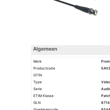
Algemeen
Merk
Prom
Productcode
SAV
GTIN
Type
Vide
Serie
Audio
ETIM Klasse
Patc
GLN
8714
Goederencode
854