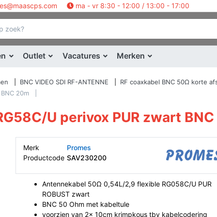
les@maascps.com
ma - vr 8:30 - 12:00 / 13:00 - 17:00
en
Outlet
Vacatures
Merken
men
BNC VIDEO SDI RF-ANTENNE
RF coaxkabel BNC 50Ω korte af
t BNC 20m
RG58C/U perivox PUR zwart BN
Merk
Promes
Productcode
SAV230200
Antennekabel 50Ω 0,54L/2,9 flexible RG058C/U PUR
ROBUST zwart
BNC 50 Ohm met kabeltule
voorzien van 2x 10cm krimpkous tbv kabelcodering