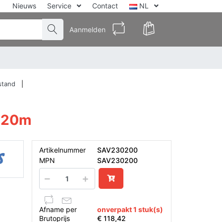
Nieuws
Service
Contact
NL
Aanmelden
stand
C 20m
Artikelnummer
SAV230200
MPN
SAV230200
Afname per
onverpakt 1 stuk(s)
Brutoprijs
€ 118,42