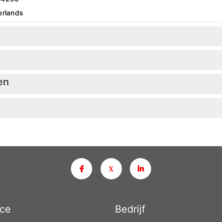
erlands
en
ice
Bedrijf