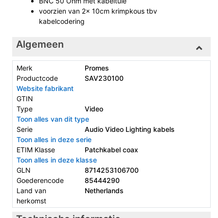
BNC 50 Ohm met kabeltule
voorzien van 2x 10cm krimpkous tbv
kabelcodering
Algemeen
Merk
Promes
Productcode
SAV230100
Website fabrikant
GTIN
Type
Video
Toon alles van dit type
Serie
Audio Video Lighting kabels
Toon alles in deze serie
ETIM Klasse
Patchkabel coax
Toon alles in deze klasse
GLN
8714253106700
Goederencode
85444290
Land van
Netherlands
herkomst