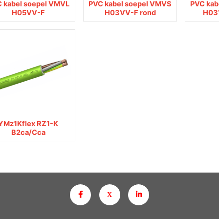
 kabel soepel VMVL
PVC kabel soepel VMVS
PVC kab
H05VV-F
H03VV-F rond
H03
YMz1Kflex RZ1-K
B2ca/Cca