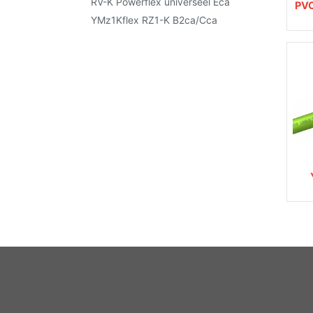
RV-K Powerflex universeel Eca
PVC
YMz1Kflex RZ1-K B2ca/Cca