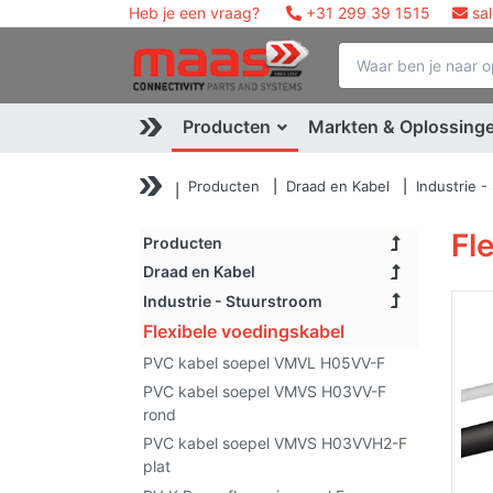
Heb je een vraag?
+31 299 39 1515
sa
Producten
Markten & Oplossing
Producten
Draad en Kabel
Industrie 
Fl
Producten
Draad en Kabel
Industrie - Stuurstroom
Flexibele voedingskabel
PVC kabel soepel VMVL H05VV-F
PVC kabel soepel VMVS H03VV-F
rond
PVC kabel soepel VMVS H03VVH2-F
plat