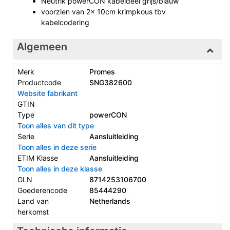
Neutrik powerCON kabeldeel grijs/blauw
voorzien van 2x 10cm krimpkous tbv
kabelcodering
Algemeen
Merk
Promes
Productcode
SNG382600
Website fabrikant
GTIN
Type
powerCON
Toon alles van dit type
Serie
Aansluitleiding
Toon alles in deze serie
ETIM Klasse
Aansluitleiding
Toon alles in deze klasse
GLN
8714253106700
Goederencode
85444290
Land van
Netherlands
herkomst