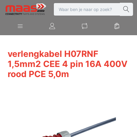
verlengkabel H07RNF
1,5mm2 CEE 4 pin 16A 400V
rood PCE 5,0m