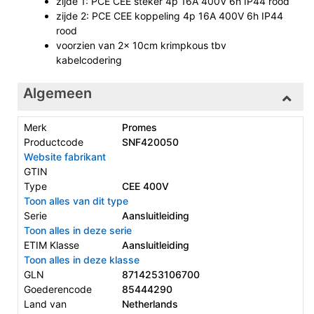
zijde 1: PCE CEE steker 4p 16A 400V 6h IP44 rood
zijde 2: PCE CEE koppeling 4p 16A 400V 6h IP44
rood
voorzien van 2x 10cm krimpkous tbv
kabelcodering
Algemeen
Merk
Promes
Productcode
SNF420050
Website fabrikant
GTIN
Type
CEE 400V
Toon alles van dit type
Serie
Aansluitleiding
Toon alles in deze serie
ETIM Klasse
Aansluitleiding
Toon alles in deze klasse
GLN
8714253106700
Goederencode
85444290
Land van
Netherlands