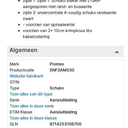
zijde 1: zijde 1: Schuko steker met L-GRIP
aangespoten met rand- en busaarde
zijde 2: snoercentrale 4-voudig schuko randaarde
zwart
- voorzien van spiraalwartel
voorzien van 2x 10cm krimpkous tbv
kabelcodering
Algemeen
Merk
Promes
Productcode
SNF3AM030
Website fabrikant
GTIN
Type
Schuko
Toon alles van dit type
Serie
Aansluitleiding
Toon alles in deze serie
ETIM Klasse
Aansluitleiding
Toon alles in deze klasse
GLN
8714253106700