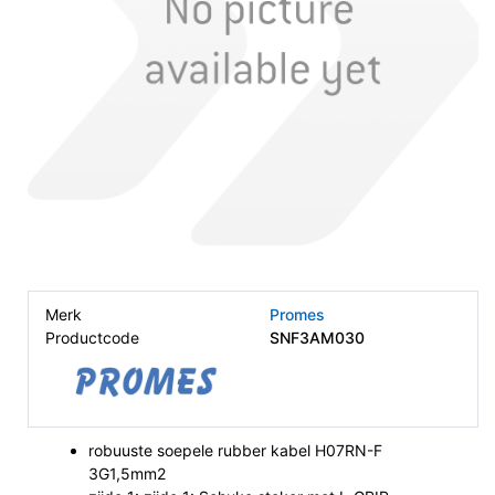
Merk
Promes
Productcode
SNF3AM030
robuuste soepele rubber kabel H07RN-F
3G1,5mm2