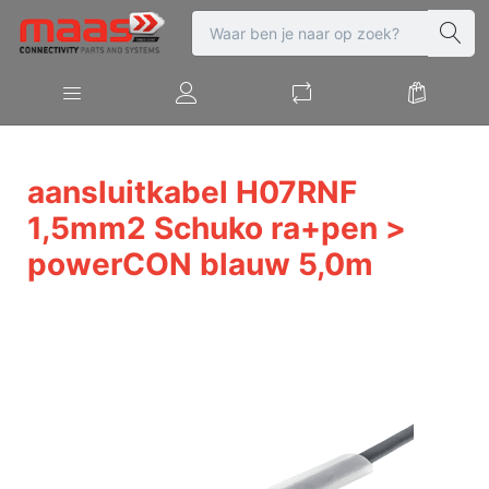
aansluitkabel H07RNF
1,5mm2 Schuko ra+pen >
powerCON blauw 5,0m