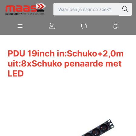
PDU 19inch in:Schuko+2,0m
uit:8xSchuko penaarde met
LED