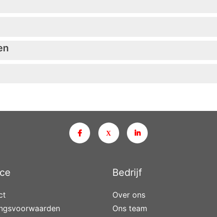
en
ice
Bedrijf
ct
Over ons
ingsvoorwaarden
Ons team