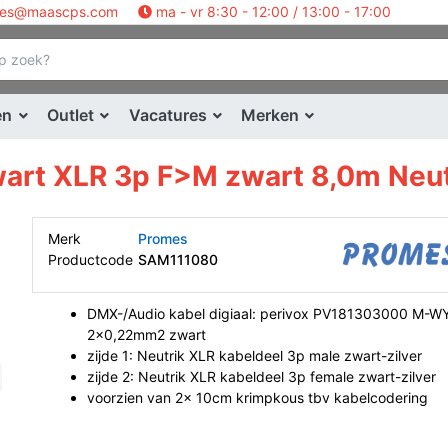
les@maascps.com
ma - vr 8:30 - 12:00 / 13:00 - 17:00
en
Outlet
Vacatures
Merken
art XLR 3p F>M zwart 8,0m Neut
Merk
Promes
Productcode
SAM111080
DMX-/Audio kabel digiaal: perivox PV181303000 M-W
2x0,22mm2 zwart
zijde 1: Neutrik XLR kabeldeel 3p male zwart-zilver
zijde 2: Neutrik XLR kabeldeel 3p female zwart-zilver
voorzien van 2x 10cm krimpkous tbv kabelcodering