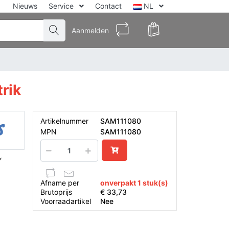
Nieuws
Service
Contact
NL
Aanmelden
rik
Artikelnummer
SAM111080
MPN
SAM111080
Y
Afname per
onverpakt 1 stuk(s)
Brutoprijs
€ 33,73
Voorraadartikel
Nee