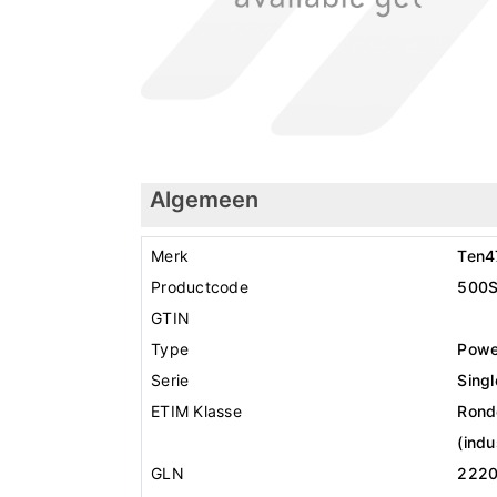
Algemeen
Merk
Ten4
Productcode
500S
GTIN
Type
Powe
Serie
Sing
ETIM Klasse
Rond
(indu
GLN
222