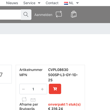
Nieuws
Service
Contact
NL
Aanmelden
Artikelnummer
CVPL08630
MPN
500SP-L3-GY-1D-
2S
Afname per
onverpakt 1 stuk(s)
Brutoprijs
€ 316,24