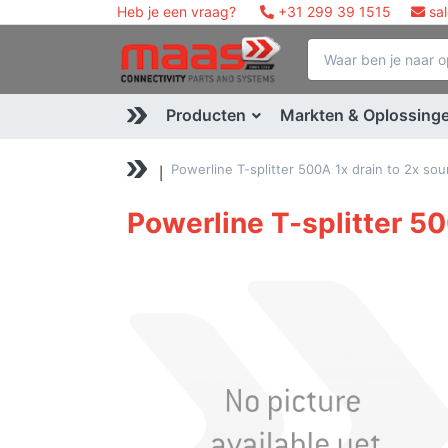
Heb je een vraag?
+31 299 39 1515
sa
Producten
Markten & Oplossing
Powerline T-splitter 500A 1x drain to 2x sou
Powerline T-splitter 50