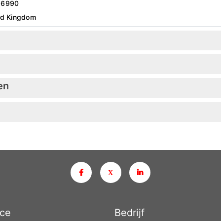
66990
ed Kingdom
en
ice
Bedrijf